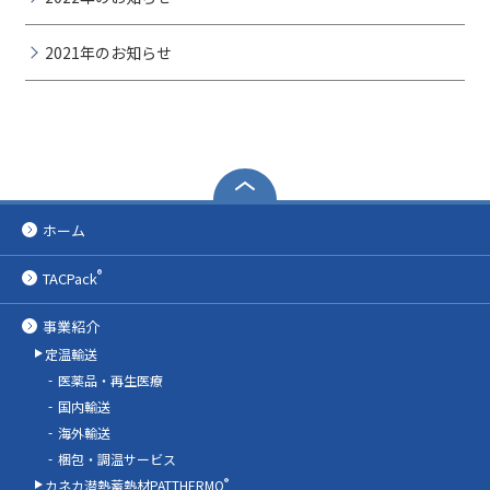
2021年のお知らせ
ホーム
®
TACPack
事業紹介
定温輸送
医薬品・再生医療
国内輸送
海外輸送
梱包・調温サービス
®
カネカ潜熱蓄熱材PATTHERMO