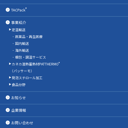
®
TACPack
事業紹介
定温輸送
医薬品・再生医療
国内輸送
海外輸送
梱包・調温サービス
®
カネカ潜熱蓄熱材PATTHERMO
（パッサーモ）
発泡スチロール加工
食品分野
お知らせ
企業情報
お問い合わせ